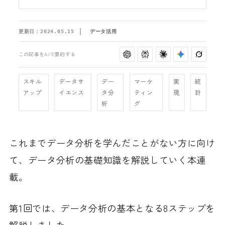
更新日：
2024.05.15
データ活用
この記事をAIで要約する
スキル
データサ
デー
マーケ
実
統
アップ
イエンス
タ分
ティン
現
計
析
グ
これまでデータ分析を学んだことがない方に向け
て、データ分析の基礎知識を解説していく本連
載。
第1回では、データ分析の基本となる8ステップを