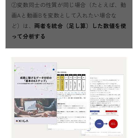
②変数同士の性質が同じ場合（たとえば、動
画Aと動画Bを変数として入れたい場合な
ど）は、
両者を統合（足し算）した数値を使
って分析する