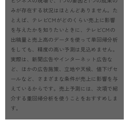
ビジネスの現場で、1つの要因と1つの成果の
みが存在する状況はほとんどありません。た
とえば、テレビCMがどのくらい売上に影響
を与えたかを知りたいときに、テレビCMの
出稿量と売上高のデータを使って単回帰分析
をしても、精度の高い予測は見込めません。
実際は、新聞広告やインターネット広告な
ど、ほかの広告施策、立地や天候、値下げセ
ールなど、さまざまな条件が売上に影響を与
えているからです。売上予測には、次項で紹
介する重回帰分析を使うことをおすすめしま
す。