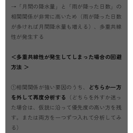
→「月間の降水量」と「雨が降った日数」の
相関関係が非常に高いため（雨が降った日数
が多ければ月間降水量も増える）、多重共線
性が発生する
＜多重共線性が発生してしまった場合の回避
方法 ＞
①相関関係が強い要因のうち、
どちらか一方
を外して再度分析する
（どちらを外すか迷っ
た場合は、仮説に沿って優先度の高い方を残
す。または両方を一つずつ入れて分析してみ
る）