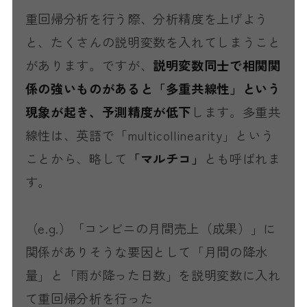
重回帰分析を行う際、分析精度を上げよう
と、たくさんの説明変数を入れてしまうこと
があります。ですが、
説明変数同士で相関関
係の強いものがあると「多重共線性」という
現象が起き、予測精度が低下
します。多重共
線性は、英語で「multicollinearity」という
ことから、略して
「マルチコ」
とも呼ばれま
す。
（e.g.）「コンビニの月間売上（成果）」に
関係がありそうな要因として「月間の降水
量」と「雨が降った日数」を説明変数に入れ
て重回帰分析を行った