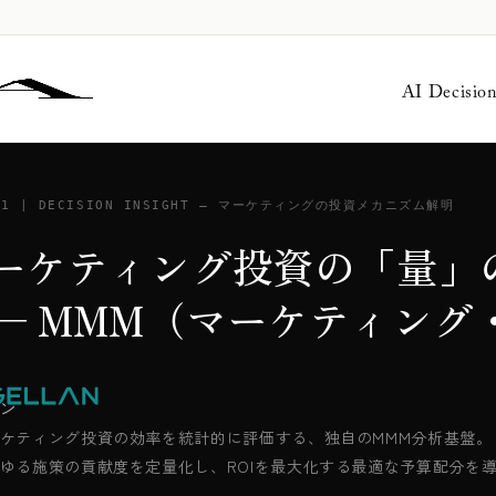
AI Decisio
01 | DECISION INSIGHT — マーケティングの投資メカニズム解明
ーケティング投資の「量」
─ MMM（マーケティング
ン
ケティング投資の効率を統計的に評価する、独自のMMM分析基盤。
ゆる施策の貢献度を定量化し、ROIを最大化する最適な予算配分を