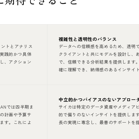
複雑性と透明性のバランス
タントとアナリス
データへの信頼感を高めるため、透明
実践的かつ具体
クライアントと共にモデルを設計し、
し、アクション
で、信頼できる分析結果を提供します
確に理解でき、納得感のあるインサイ
中立的かつバイアスのないアプロー
LANでは四半期ま
サイカは特定のデータ資産やメディア
の計画や予算サ
的で偏りのないインサイトを提供しま
ます。これによ
長の実現に専念し、最善のサポートを