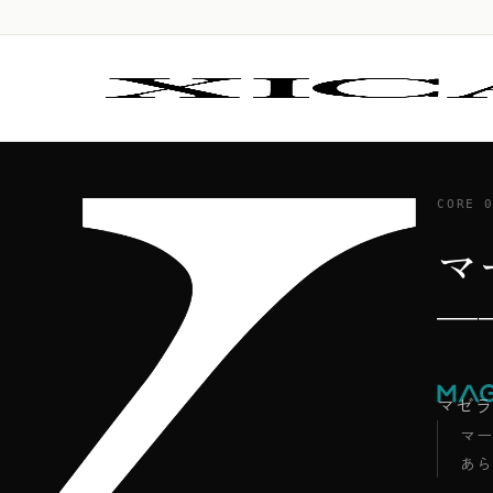
CORE 
マ
─
マゼラ
マー
あら