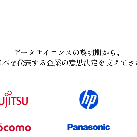
の
ペ
ー
ジ
データサイエンスの黎明期から、
送
日本を代表する企業の意思決定を支えてき
り