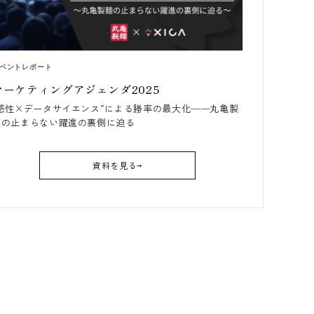
ベントレポート
マーケティングアジェンダ2025
“感性×データサイエンス”による勝率の最大化──丸亀製
麺の止まらない躍進の裏側に迫る
資料を見る