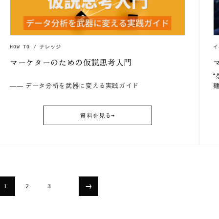
HOW TO / ナレッジ
イ
マーケターのための仮説思考入門
―― データ分析を武器に変える実践ガイド
資料を見る
投
1
2
3
稿