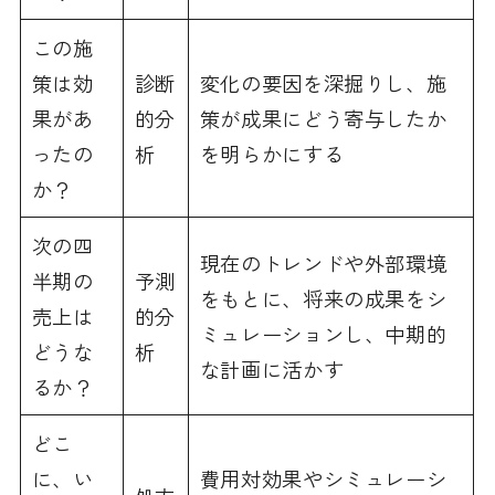
この施
策は効
診断
変化の要因を深掘りし、施
果があ
的分
策が成果にどう寄与したか
ったの
析
を明らかにする
か？
次の四
現在のトレンドや外部環境
半期の
予測
をもとに、将来の成果をシ
売上は
的分
ミュレーションし、中期的
どうな
析
な計画に活かす
るか？
どこ
に、い
費用対効果やシミュレーシ