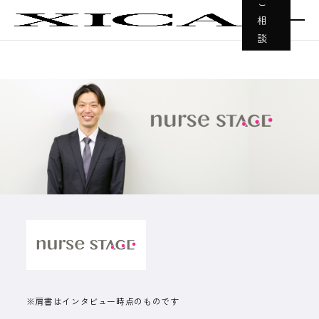
ご
相
談
※肩書はインタビュー時点のものです