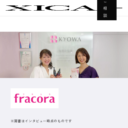
ご
相
談
※肩書はインタビュー時点のものです