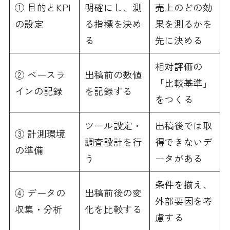
① 目的とKPI
明確にし、測
売上のどの効
の設定
る指標を決め
果を測るかを
る
先に決める
相対評価の
② ベースラ
出稿前の数値
「比較基準」
インの記録
を記録する
をつくる
ツール設定・
出稿後では取
③ 計測環境
調査設計を行
得できないデ
の準備
う
ータがある
条件を揃え、
④ データの
出稿前後の変
外部要因を考
収集・分析
化を比較する
慮する