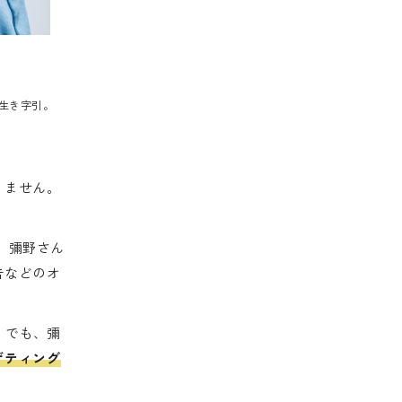
の生き字引。
りません。
。彌野さん
告などのオ
。でも、彌
ゲティング