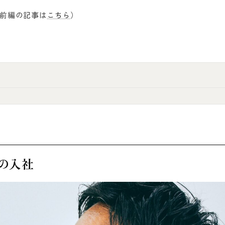
前編の記事は
こちら
）
の入社