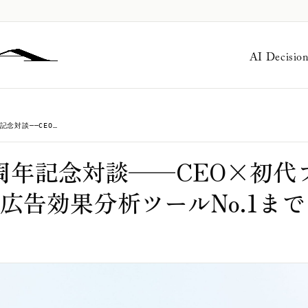
AI Decisio
（後編）MAGELLAN5周年記念対談──CEO×初代プロダクトオーナーが語る、広告効果分析ツールNo.1までの道のり
5周年記念対談──CEO×初代
広告効果分析ツールNo.1ま