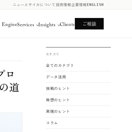
ニュース
サイカについて
採用情報
企業情報
ENGLISH
ご相談
n Engine
Clients
Services
Insights
カテゴリ
全てのカテゴリ
プロ
データ活用
での道
挑戦のヒント
発想のヒント
実現のヒント
コラム