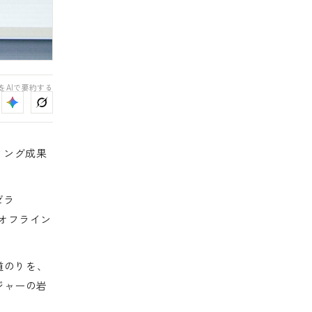
をAIで要約する
ィング成果
ゼラ
オフライン
道のりを、
ジャーの岩