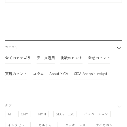
カテゴリ
全てのカテゴリ
データ活用
挑戦のヒント
発想のヒント
実現のヒント
コラム
About XICA
XICA Analysis Insight
タグ
AI
CMM
MMM
SDGs・ESG
イノベーション
インタビュー
カルチャー
クッキーレス
サイカロン