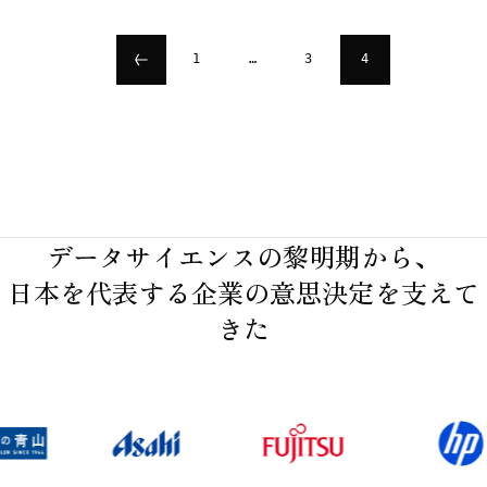
投
1
…
3
4
稿
の
ペ
ー
データサイエンスの黎明期から、
日本を代表する企業の意思決定を支えて
ジ
きた
送
り