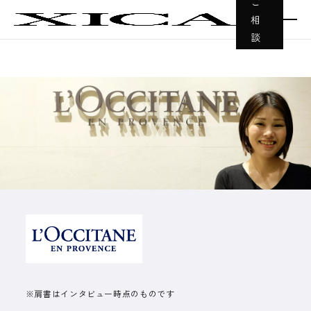
ご
相
談
※肩書はインタビュー時点のものです