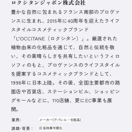
ロクシタンジャポン株式会社
豊かな自然に包まれるフランス南部のプロヴァ
ンスに生まれ、2016年に40周年を迎えたライフ
スタイルコスメティックブランド
「L’OCCITANE（ロクシタン）」。厳選された
植物由来の化粧品を通じて、自然と伝統を敬
い、その素晴らしさを共有したいというフィロ
ソフィのもと、プロヴァンスのライフスタイル
を提案するコスメティックブランドとして、
1998年に日本上陸。その後、全国主要都市の路
面店や百貨店、ステーションビル、ショッピン
グモールなどに、110店舗、更にEC事業も展
開。
業界:
メーカー(アパレル・化粧品)
課題･背景：
広告効果可視化