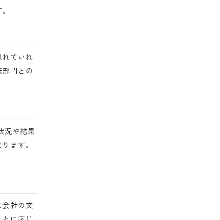
す。
取れていれ
伝部門との
状況や結果
なります。
は会社の文
ことに応じ