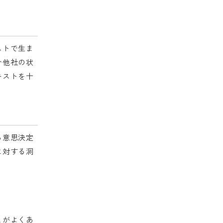
ストで生ま
合他社の状
キストを十
る意思決定
に対する洞
とがよくあ