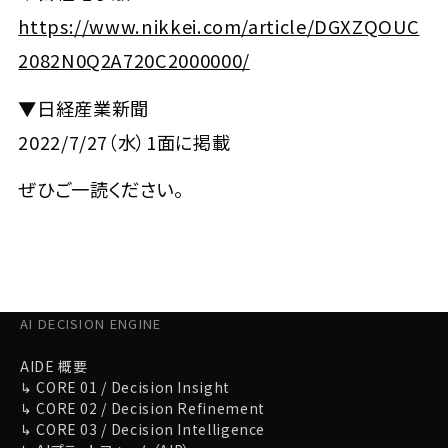
https://www.nikkei.com/article/DGXZQOUC
2082N0Q2A720C2000000/
▼日経産業新聞
2022/7/27（水）1面に掲載
ぜひご一読ください。
AI DECISION ENGINE
AIDE 概要
↳ CORE 01 / Decision Insight
↳ CORE 02 / Decision Refinement
↳ CORE 03 / Decision Intelligence