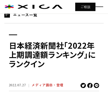
ご相談
ニュース一覧
日
本
経
済
新
聞
社
「
2
0
2
2
年
上
期
調
達
額
ラ
ン
キ
ン
グ
」
に
ラ
ン
ク
イ
ン
メディア露出・登壇
2022.07.27