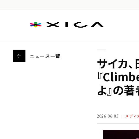
ニュース一覧
サ
イ
カ
、
『
C
l
i
m
b
よ
』
の
著
2026.06.05
メディ