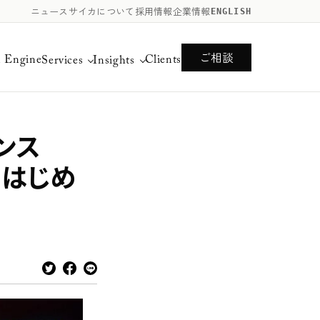
ニュース
サイカについて
採用情報
企業情報
ENGLISH
ご相談
n Engine
Clients
Services
Insights
ン
ス
ら
は
じ
め