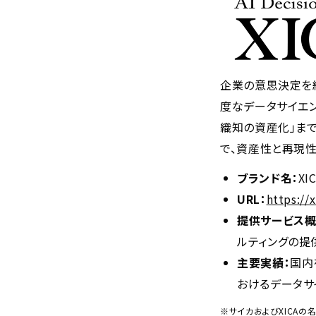
企業の意思決定を組
度なデータサイエン
織知の資産化」までを
で、資産性と再現
ブランド名：
XI
URL：
https://x
提供サービス概
ルティングの提
主要実績：
国内
おけるデータサ
※サイカおよびXICA