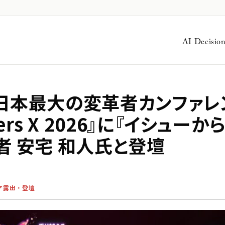
AI Decisio
日
本
最
大
の
変
革
者
カ
ン
フ
ァ
レ
e
r
s
X
2
0
2
6
』
に
『
イ
シ
ュ
ー
か
者
安
宅
和
人
氏
と
登
壇
ア露出・登壇