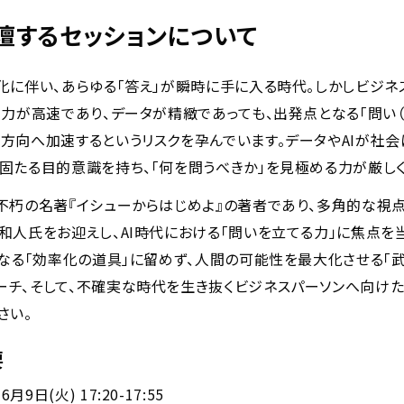
壇するセッションについて
化に伴い、あらゆる「答え」が瞬時に手に入る時代。しかしビジ
出力が高速であり、データが精緻であっても、出発点となる「問い（
方向へ加速するというリスクを孕んでいます。データやAIが社
固たる目的意識を持ち、「何を問うべきか」を見極める力が厳し
、不朽の名著『イシューからはじめよ』の著者であり、多角的な視
和人氏をお迎えし、AI時代における「問いを立てる力」に焦点を
単なる「効率化の道具」に留めず、人間の可能性を最大化させる「
ーチ、そして、不確実な時代を生き抜くビジネスパーソンへ向けた
さい。
要
6月9日(火) 17:20-17:55