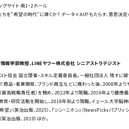
ッグサイト 南1・2ホール
たちを”希望の時代”に導くか？ ️データ×AIがもたらす、意思決
情報学部教授、LINEヤフー株式会社 シニアストラテジスト
スト協会 設立理事・スキル定義委員長。一般社団法人 残すに値
て商品・事業開発、ブランド再生などに携わった後、2008年よりヤ
（最高戦略責任者）を務め、2022年より現職。2016年より慶應
教育・研究活動を開始し、2018年秋より現職。イェール大学脳神経
望』（英治出版、2025）、『シン・ニホン』（NewsPicksパブリッシ
英治出版、2010）ほか。