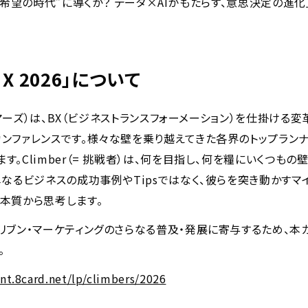
を”希望の時代”に導くか？ ️データ×AIがもたらす、意思決定の進
s X 2026」について
ライマーズ）は、BX（ビジネストランスフォーメーション）を仕掛ける
ンファレンスです。様々な壁を乗り越えてきた各界のトップラン
す。Climber（= 挑戦者）は、何を目指し、何を糧にいくつも
単なるビジネスの成功事例やTipsではなく、彼らを突き動かすマ
本質から思考します。
リブン・マーケティングのさらなる普及・発展に寄与するため、本
。
ent.8card.net/lp/climbers/2026