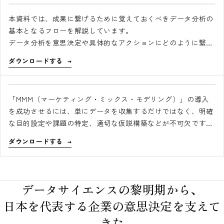
本資料では、成果に繋げるために覚えておくべきデータ分析の
基本となるフローを解説しています。
データ分析を意思決定や具体的なアクションにどのように繋げ
れば良いのか、理解を深められる内容となっています。
ダウンロードする
「MMM（マーケティング・ミックス・モデリング）」の導入
を成功させるには、単にデータを収集するだけではなく、明確
な目的設定や課題の特定、適切な仮説構築などが不可欠です。
そこで、本ホワイトペーパーでは2016年よりMMMを軸に250社
ダウンロードする
以上の企業様に併走してご支援を続けてきたサイカの視点で、
MMM導入前に押さえておくべき10のチェックリストを詳しく
解説します。MMMの導入検討や準備を進めている方も、すで
にMMMを活用している方も、本チェックリストをぜひご活用
データサイエンスの黎明期から、
ください。
日本を代表する企業の意思決定を支えて
きた